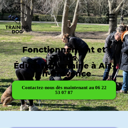
Fonctionnement et
Tarifs
Éducation canine à Aix-
en-Provence
Contactez-nous dès maintenant au 06 22
53 07 87