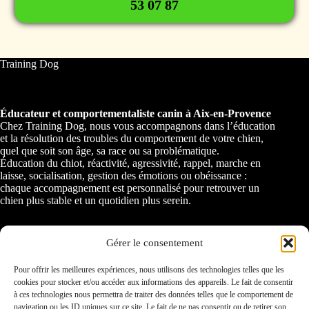
53 07 87
Training Dog
Éducateur et comportementaliste canin à Aix-en-Provence
Chez Training Dog, nous vous accompagnons dans l’éducation
et la résolution des troubles du comportement de votre chien,
quel que soit son âge, sa race ou sa problématique.
Éducation du chiot, réactivité, agressivité, rappel, marche en
laisse, socialisation, gestion des émotions ou obéissance :
chaque accompagnement est personnalisé pour retrouver un
chien plus stable et un quotidien plus serein.
Gérer le consentement
Training Dog intervient à
Aix-en-Provence (13)
ainsi que dans
l’ensemble des
Bouches-du-Rhône
et ses alentours.
Pour offrir les meilleures expériences, nous utilisons des technologies telles que les
cookies pour stocker et/ou accéder aux informations des appareils. Le fait de consentir
à ces technologies nous permettra de traiter des données telles que le comportement de
Nous nous déplaçons notamment sur :
navigation ou les ID uniques sur ce site. Le fait de ne pas consentir ou de retirer son